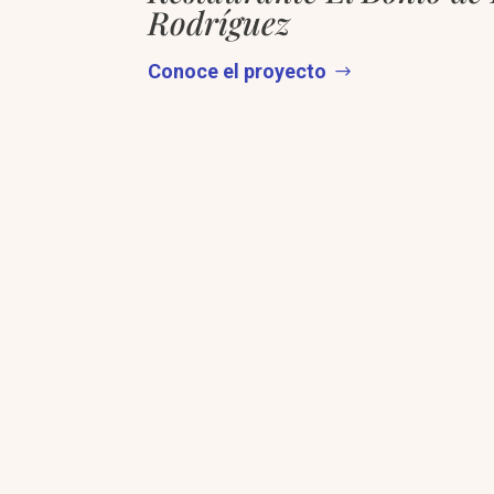
Rodríguez
Conoce el proyecto
ESTUDIOS DE ARQUITECTURA
S
Reducimos riesgo estructural y
A
desviaciones en obra.
m
Cocinas profesionales
C