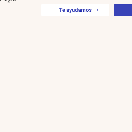
Te ayudamos
ECTOR RESTAURACIÓN
lineamos tu cocina con tu
odelo real de negocio.
ocinas profesionales