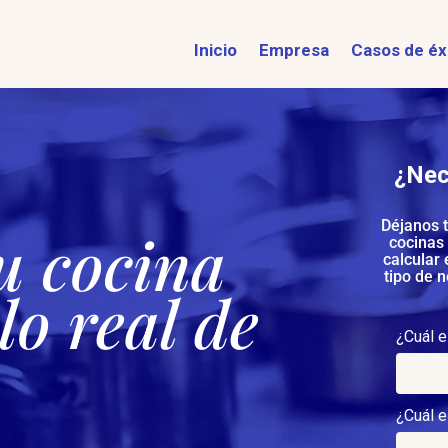
Inicio
Empresa
Casos de éx
¿Nec
Déjanos t
u cocina
cocinas
calcular 
tipo de 
o real de
¿Cuál 
¿Cuál e