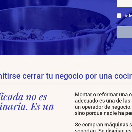
He le
tirse cerrar tu negocio por una coci
icada no es
Montar o reformar una co
adecuado es una de las
naria. Es un
un operador de negocio.
sino porque nadie
ha pe
Se compran
máquinas
s
soportan. Se diseñan es